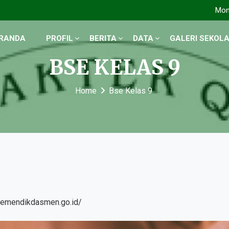
Mon 
RANDA
PROFIL
BERITA
DATA
GALERI SEKOL
BSE KELAS 9
Home
Bse Kelas 9
.kemendikdasmen.go.id/