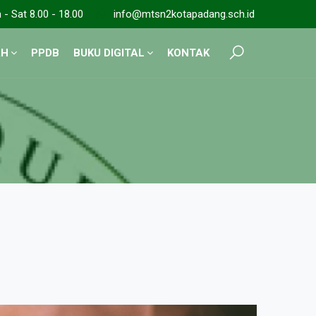
- Sat 8.00 - 18.00
info@mtsn2kotapadang.sch.id
AH
PPDB
BUKU DIGITAL
KONTAK