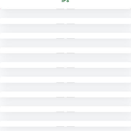
IPS
6
WAKAMAD BID. SARPRAS
5
WAKAMAD BID. KEHUMASAN
4
WAKAMAD BID. KESISWAAN
3
WAKAMAD BID. AKADEMIK
2
KAUR TATA USAHA
1
KEPALA MADRASAH
NO
JABATAN
72
PTT