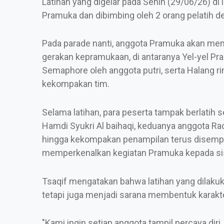
Latihan yang digelar pada Senin (29/06/26) di 
Pramuka dan dibimbing oleh 2 orang pelatih d
Pada parade nanti, anggota Pramuka akan men
gerakan kepramukaan, di antaranya Yel-yel P
Semaphore oleh anggota putri, serta Halang ri
kekompakan tim.
Selama latihan, para peserta tampak berlatih s
Hamdi Syukri Al baihaqi, keduanya anggota Ra
hingga kekompakan penampilan terus disemp
memperkenalkan kegiatan Pramuka kepada si
Tsaqif mengatakan bahwa latihan yang dilak
tetapi juga menjadi sarana membentuk karakt
"Kami ingin setiap anggota tampil percaya diri