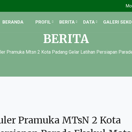
Mon
BERANDA
PROFIL
BERITA
DATA
GALERI SEK
BERITA
ler Pramuka Mtsn 2 Kota Padang Gelar Latihan Persiapan Para
uler Pramuka MTsN 2 Kota