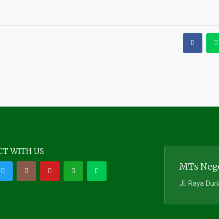
T WITH US
MTs Nege
Jl. Raya Dur