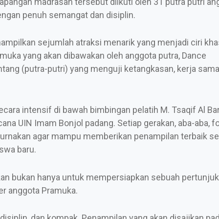
lapangan madrasah tersebut diikuti oleh 31 putra putri an
engan penuh semangat dan disiplin.
ampilkan sejumlah atraksi menarik yang menjadi ciri kha
ramuka yang akan dibawakan oleh anggota putra, Dance
ntang (putra-putri) yang menguji ketangkasan, kerja sama
ecara intensif di bawah bimbingan pelatih M. Tsaqif Al Bar
cana UIN Imam Bonjol padang. Setiap gerakan, aba-aba, f
urnakan agar mampu memberikan penampilan terbaik se
swa baru.
ukan bukan hanya untuk mempersiapkan sebuah pertunjuk
er anggota Pramuka.
, disiplin, dan kompak. Penampilan yang akan disajikan pa