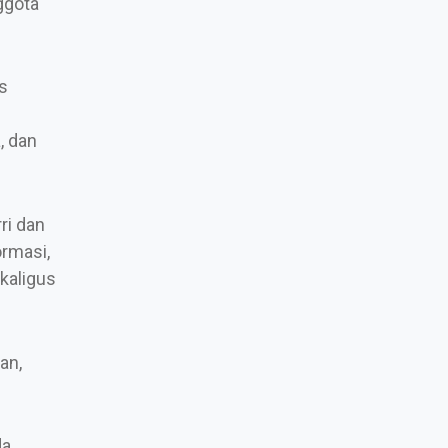
ggota
s
, dan
ri dan
ormasi,
kaligus
an,
da