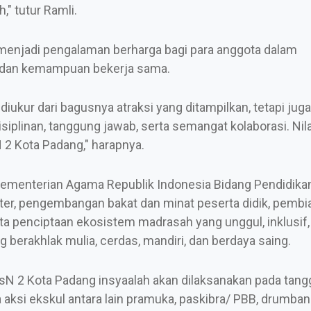
," tutur Ramli.
t menjadi pengalaman berharga bagi para anggota dalam
i, dan kemampuan bekerja sama.
ukur dari bagusnya atraksi yang ditampilkan, tetapi juga
iplinan, tanggung jawab, serta semangat kolaborasi. Nilai
N 2 Kota Padang," harapnya.
 Kementerian Agama Republik Indonesia Bidang Pendidikan
er, pengembangan bakat dan minat peserta didik, pembi
rta penciptaan ekosistem madrasah yang unggul, inklusif,
berakhlak mulia, cerdas, mandiri, dan berdaya saing.
sN 2 Kota Padang insyaalah akan dilaksanakan pada tangg
ksi ekskul antara lain pramuka, paskibra/ PBB, drumband