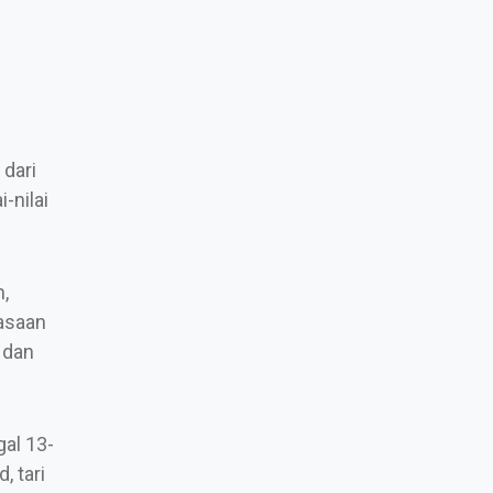
 dari
-nilai
,
asaan
 dan
al 13-
, tari