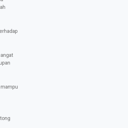
dah
terhadap
sangat
dupan
ta mampu
otong