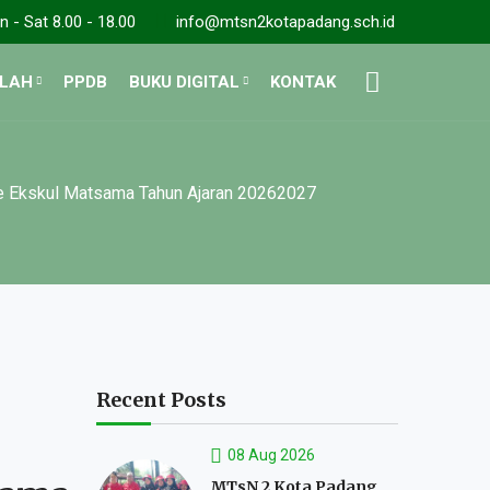
 - Sat 8.00 - 18.00
info@mtsn2kotapadang.sch.id
OLAH
PPDB
BUKU DIGITAL
KONTAK
de Ekskul Matsama Tahun Ajaran 20262027
Recent Posts
08 Aug 2026
MTsN 2 Kota Padang