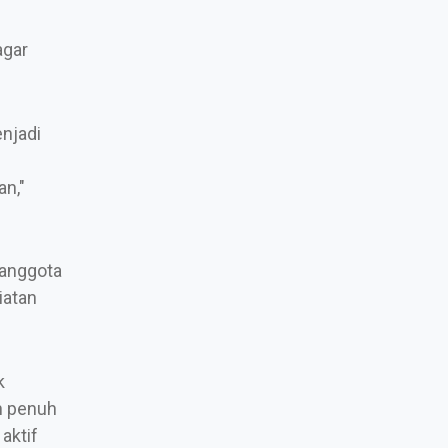
agar
njadi
an,"
 anggota
iatan
k
an penuh
aktif