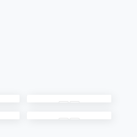
3
WAAN
WAKAMAD BID. AKADEMIK
72
PTT