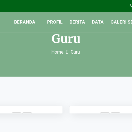
M
BERANDA
PROFIL
BERITA
DATA
GALERI 
Guru
Home
Guru
Deni Satria
Doni Isra
PJOK
BAHASA INGGRIS