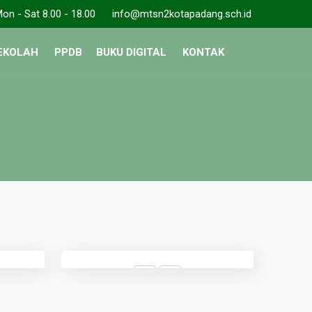
on - Sat 8.00 - 18.00
info@mtsn2kotapadang.sch.id
SEKOLAH
PPDB
BUKU DIGITAL
KONTAK
Yuniar
IPS