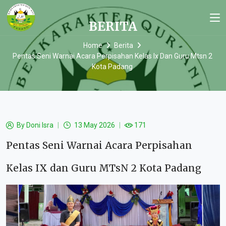
BERITA
Home
Berita
Pentas Seni Warnai Acara Perpisahan Kelas Ix Dan Guru Mtsn 2
Kota Padang
By
Doni Isra
13 May 2026
171
Pentas Seni Warnai Acara Perpisahan
Kelas IX dan Guru MTsN 2 Kota Padang